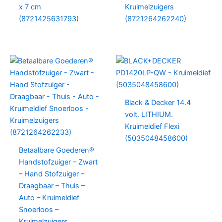
x 7 cm
Kruimelzuigers
(8721425631793)
(8721264262240)
Black & Decker 14.4
volt. LITHIUM.
Kruimeldief Flexi
(5035048458600)
Betaalbare Goederen®
Handstofzuiger – Zwart
– Hand Stofzuiger –
Draagbaar – Thuis –
Auto – Kruimeldief
Snoerloos –
Kruimelzuigers