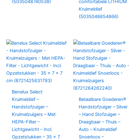
(5035048740538)
comfortabele LITHIUM
Kruimeldief
(5035048654866)
Benelux Select
Kruimeldief –
Betaalbare Goederen®
Handstofzuiger –
Handstofzuiger – Silver
Kruimelzuigers – Met
– Hand Stofzuiger –
HEPA-Filter –
Draagbaar – Thuis –
Lichtgewicht – Incl.
Auto – Kruimeldief
Opzetstukken – 35 x 7
Snoerloos –