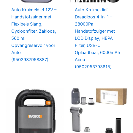
Auto Kruimeldief 12V –
Auto Kruimeldief
Handstofzuiger met
Draadloos 4-in-1 –
Flexibele Slang,
28000Pa
Cycloonfilter, Zakloos,
Handstofzuiger met
560 ml
LCD Display, HEPA
Opvangreservoir voor
Filter, USB-C
Auto
Oplaadbaar, 6000mAh
(9502937958887)
Accu
(9502953793615)